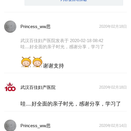
-- 自言自语玩小火车。左手一辆、右手一辆，各自为
阵，自己充当两方火车；衣柜移门当火车，也是左右
手各一扇门，边开边碎碎念。
-- 茶几当乒乓球台，书做挡板，木质拼图板当球拍。
Princess_ww思
2020年02月18日
-- 象棋当五子棋来走。
武汉百佳妇产医院
发表于 2020-02-18 08:42
-- 抢板凳的游戏（绕着板凳转圈圈）
哇....好全面的亲子时光，感谢分享，学习了
-- 躲猫猫。
-- 打气球，踢皮球。
谢谢支持
-- 晚上关上所有的灯和窗帘，拿着手电筒排着队，假
装到森林里走走来探险。
武汉百佳妇产医院
2020年02月18日
哇....好全面的亲子时光，感谢分享，学习了
Princess_ww思
2020年02月14日