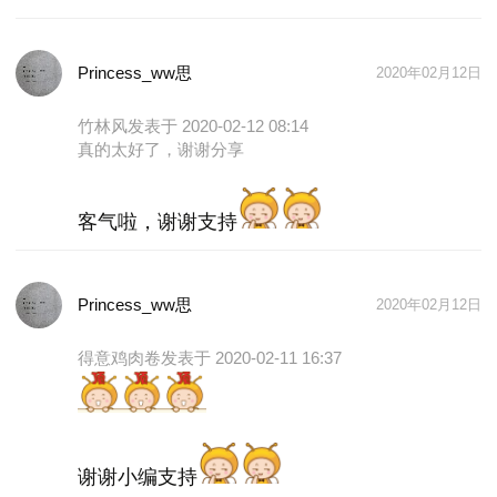
-- 用纸盒子剪出小动物，关上灯打开手电筒，做影子
画。
Princess_ww思
2020年02月12日
-- 扔骰子。用纸盒做一个骰子，每一面写上一个动作
或表演，扔到哪个就做哪个。
竹林风
发表于 2020-02-12 08:14
-- 将线或绳子绑在家具腿上，来做无触碰穿越！
真的太好了，谢谢分享
-- 几个玻璃杯，里面放入不同量的水，拿筷子敲音
乐。
客气啦，谢谢支持
-- 吹泡泡，在泡泡水中加入不同颜色的颜料，将泡泡
吹出来，用白纸接着，会变成五彩的泡泡。借着纸上
的泡泡还可以创作画画。
Princess_ww思
2020年02月12日
-- 扑克牌，按花色排序。
得意鸡肉卷
发表于 2020-02-11 16:37
-- 拼图，单个拼、混拼、分类拼。
-- 水中花开。折纸做剪小花，放水里会开。
-- 听音乐敲节奏。年前去MY听过一段时间的音乐
课，里面的老师都很可爱，这次他们也发了很多的音
谢谢小编支持
乐视频来看、打节奏，糖小乖Z爱的就是「你笑起来