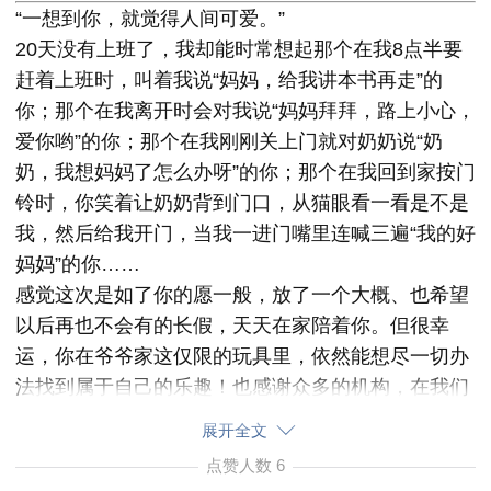
“一想到你，就觉得人间可爱。”
20天没有上班了，我却能时常想起那个在我8点半要
赶着上班时，叫着我说“妈妈，给我讲本书再走”的
你；那个在我离开时会对我说“妈妈拜拜，路上小心，
爱你哟”的你；那个在我刚刚关上门就对奶奶说“奶
奶，我想妈妈了怎么办呀”的你；那个在我回到家按门
铃时，你笑着让奶奶背到门口，从猫眼看一看是不是
我，然后给我开门，当我一进门嘴里连喊三遍“我的好
妈妈”的你……
感觉这次是如了你的愿一般，放了一个大概、也希望
以后再也不会有的长假，天天在家陪着你。但很幸
运，你在爷爷家这仅限的玩具里，依然能想尽一切办
法找到属于自己的乐趣！也感谢众多的机构，在我们
只是咨询没有报名的情况下，也与Z近分别建群来教
展开全文
我们如何引导小朋友玩耍。
点赞人数
6
这篇帖子，就分玩乐&互动篇、学习篇、家长认知篇