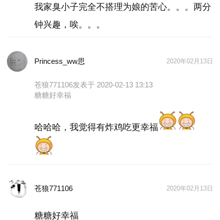
-- 五谷杂粮粘成图。这个在我小学的时候就很喜欢
我家臭小子完全不搭理为娘的苦心。。。两分
玩，可以根据家里素材来选择拼什么哦～
钟兴趣，唉。。。
-- 套圈圈，这个大家肯定都懂啦！
-- 水果放地上、旁边放篮子。坐在地上用脚夹死水果
放到篮子里。
Princess_ww思
2020年02月13日
-- 手指画/手掌画。
苍狼771106
发表于 2020-02-13 13:13
糖糖好幸福
哈哈哈，我觉得有炸鸡吃更幸福
苍狼771106
2020年02月13日
糖糖好幸福