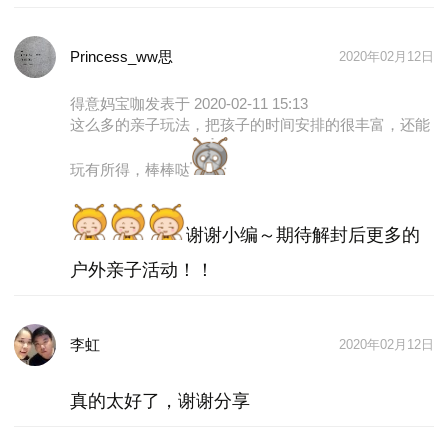
真好看」啦～
-- 火龙滚珠，茶几一人站一边，一人滚球一人接。
Princess_ww思
2020年02月12日
得意妈宝咖
发表于 2020-02-11 15:13
这么多的亲子玩法，把孩子的时间安排的很丰富，还能
玩有所得，棒棒哒
谢谢小编～期待解封后更多的
户外亲子活动！！
李虹
2020年02月12日
No. 2 学习篇
-- 看各种各样的书，包括从新邻居小哥哥那借来的巧
真的太好了，谢谢分享
虎、自己小时候的一些书，还有年前买的网红「开心