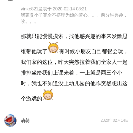
yinke821
发表于 2020-02-14 08:21
我家臭小子完全不搭理为娘的苦心。。。两分钟兴趣，
唉。。。
那就只能慢慢摸索，找他感兴趣的事来发散思
维带他玩了
有时候小朋友自己都很会玩，
我们家的这位，昨天突然拉着我们全家人一起
排排坐给我们上课来着，一上就是两三个小
-- 锻炼身体：仰卧起坐、收腹举腿、翻跟头、单腿站
时，我也不知道没上幼儿园的他咋突然想出这
立、双腿站直手碰脚尖
-- N个杯子、N种不同的物品，一一对应放到杯子
个游戏的
里，让小朋友来猜。（记忆）
-- 准备一个看不见里面的袋子或包包，里面装上不同
的物品，让小朋友从里面拿出我所说的物品。（触
萌萌
2020年02月14日
觉）