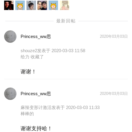
来写吧。我们卸载了抖音，也没有时间看抖音，所以
所有的玩乐都来源于生活～
No. 1 玩乐&互动篇
-- 如果家里有工具，可以带着小朋友“假装修理”，培
Princess_ww思
2020年03月03日
养他对事物的好奇心，也培养他对不同尺寸工具与实
体配件的契合性。
shouze2
发表于 2020-03-03 11:58
-- 乐高，带着小朋友去探险，做房子、做车车，拼一
给力 收藏了
切他喜欢的事物。
-- 假装自己是各种小动物：像小豚鼠一样躲在被子洞
谢谢！
里、像小蜗牛一样用肚子在沙发/床上匍匐、像小兔子
一样把沙发靠枕放兔奶奶的南瓜滚到兔奶奶家门口、
Princess_ww思
2020年03月03日
像小猴子一样在家长的保护下去拿高处的东西。
麻辣变形计激活
发表于 2020-03-03 11:33
棒棒的
谢谢支持哈！