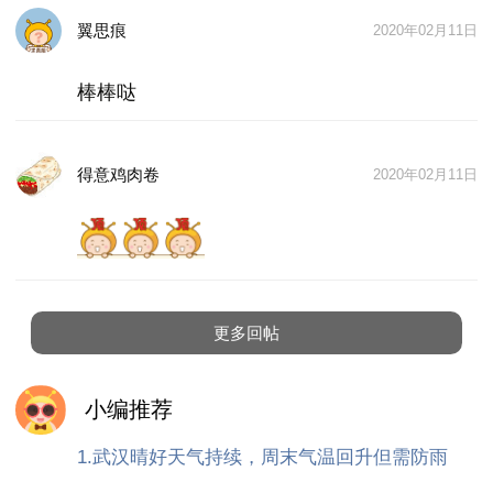
过大年」。糖小乖Z近特别喜欢托马斯，也喜欢贴纸
翼思痕
书，所以买了4本托马斯的贴纸书，还买了4本他喜欢
2020年02月11日
的工程车书。
棒棒哒
-- 玩石头剪刀布的游戏，赢了的获得扑克牌，Z后看
谁获得的多。
-- 边吃西瓜子边做十以内的加减法，用瓜子诱导教
得意鸡肉卷
2020年02月11日
学，事半功倍。
-- 每晚看托马斯前学一首诗。
-- 学习英语手指歌「one little finger」「Rock paper s
cissors」「little tigers」等等。磨磨耳朵动动手指就
好哦～
更多回帖
小编推荐
1.武汉晴好天气持续，周末气温回升但需防雨