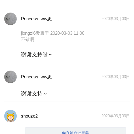
Princess_ww思
2020年03月03日
jiongzi6
发表于 2020-03-03 11:00
不错啊
谢谢支持呀～
-- 拿纸做七巧板，拼各种各样的东西。
-- 拿纸盒挖个洞，画个人脸，洞当嘴巴，想办法让所
有的珠子从里面掉进去，就好像吃东西一样。
Princess_ww思
2020年03月03日
-- 用沙发靠背来搭小房子&小医院，来玩过家家的游
戏。
谢谢支持～
-- 用麻将来拼家里的户型图和各种汉字，培养空间想
象力。
shouze2
-- 带宝宝做家务：扫地、拖地（不要嫌他做的不干
2020年03月03日
净，做就很好了）、剥豆豆、浇花（小朋友Z爱玩水
啦）。
内容被自动屏蔽