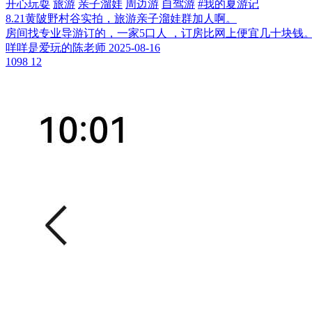
开心玩耍
旅游
亲子溜娃
周边游
自驾游
#
我的夏游记
8.21黄陂野村谷实拍，旅游亲子溜娃群加人啊。
房间找专业导游订的，一家5口人 ，订房比网上便宜几十块钱
咩咩是爱玩的陈老师
2025-08-16
1098
12