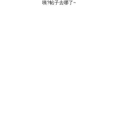
咦?帖子去哪了~